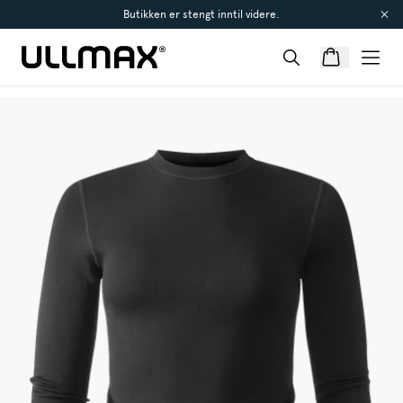
Butikken er stengt inntil videre.