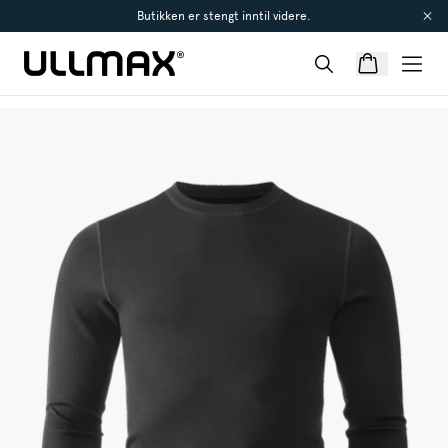
Butikken er stengt inntil videre.