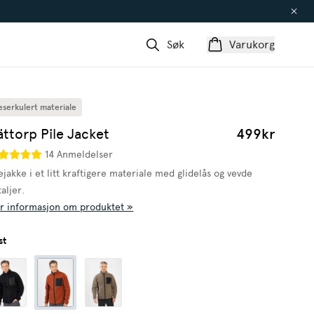
Søk
Varukorg
eserkulert materiale
ttorp Pile Jacket
499kr
14 Anmeldelser
ejakke i et litt kraftigere materiale med glidelås og vevde
aljer.
r informasjon om produktet »
st