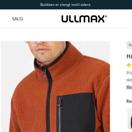
Butikken er stengt inntil videre.
l
SALG
R
Hä
Pil
det
Me
Ru