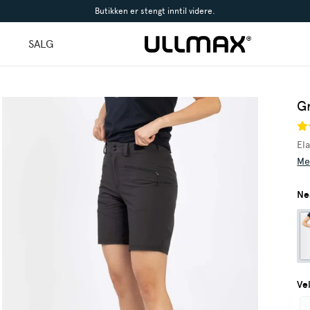
Butikken er stengt inntil videre.
l
SALG
G
Ela
Me
Ne
Ve