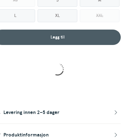
XS
S
M
L
XL
XXL
Legg til
Levering innen 2–5 dager
Produktinformasjon