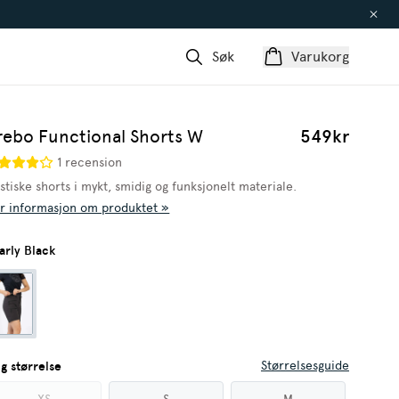
Søk
Varukorg
rebo Functional Shorts W
549kr
1 recension
stiske shorts i mykt, smidig og funksjonelt materiale.
r informasjon om produktet »
arly Black
Størrelsesguide
lg størrelse