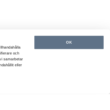
OK
illhandahålla
ifierare och
 vi samarbetar
ahållit eller