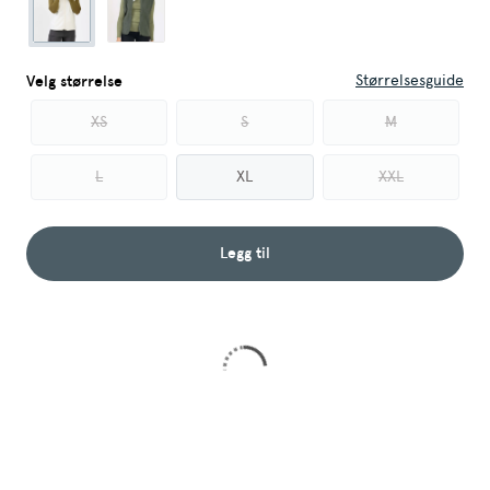
Størrelsesguide
Velg størrelse
XS
S
M
L
XL
XXL
Legg til