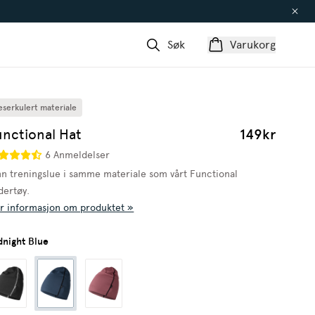
Søk
Varukorg
eserkulert materiale
unctional Hat
149kr
6 Anmeldelser
nn treningslue i samme materiale som vårt Functional
dertøy.
r informasjon om produktet »
dnight Blue