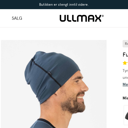
Butikken er stengt inntil videre.
l
SALG
R
F
Ty
un
Me
Mi