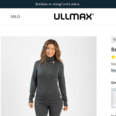
Butikken er stengt inntil videre.
l
SALG
R
B
Mø
Me
Gr