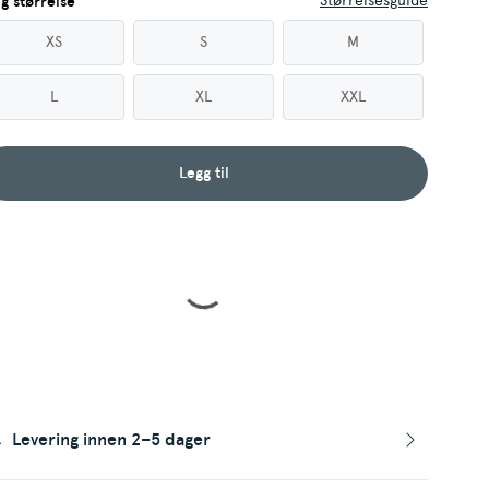
Størrelsesguide
lg størrelse
XS
S
M
L
XL
XXL
Legg til
Levering innen 2–5 dager