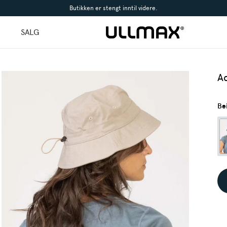
Butikken er stengt inntil videre.
l
SALG
A
Be