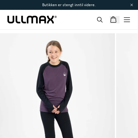
Butikken er stengt inntil videre.