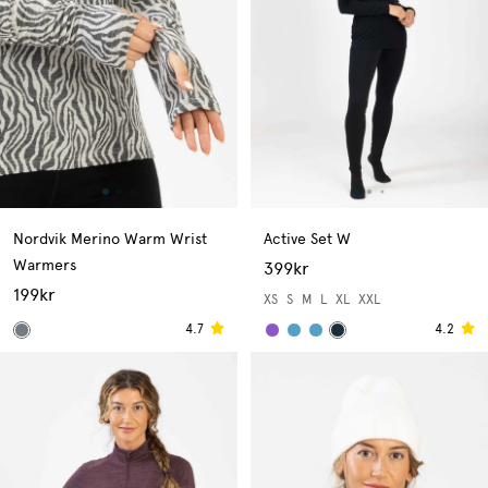
Nordvik Merino Warm Wrist
Active Set W
Warmers
399kr
199kr
XS
S
M
L
XL
XXL
4.7
4.2