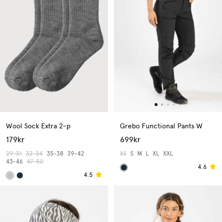
Wool Sock Extra 2-p
Grebo Functional Pants W
179kr
699kr
29-31
32-34
35-38
39-42
XS
S
M
L
XL
XXL
43-46
47-50
4.6
4.5