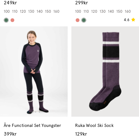
249kr
299kr
100
110
120
130
140
150
160
100
110
120
130
140
150
160
4.6
Åre Functional Set Youngster
Ruka Wool Ski Sock
399kr
129kr