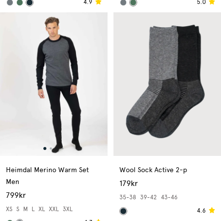
4.9
5.0
Heimdal Merino Warm Set
Wool Sock Active 2-p
Men
179kr
799kr
35-38
39-42
43-46
XS
S
M
L
XL
XXL
3XL
4.6