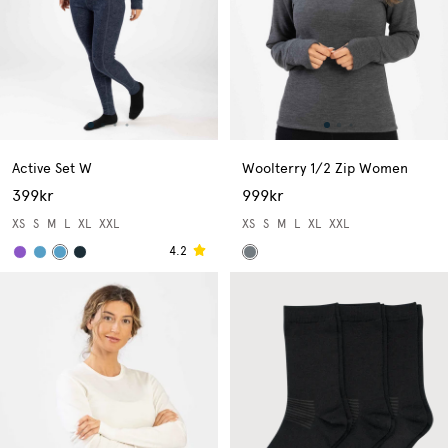
Active Set W
Woolterry 1/2 Zip Women
399kr
999kr
XS
S
M
L
XL
XXL
XS
S
M
L
XL
XXL
4.2