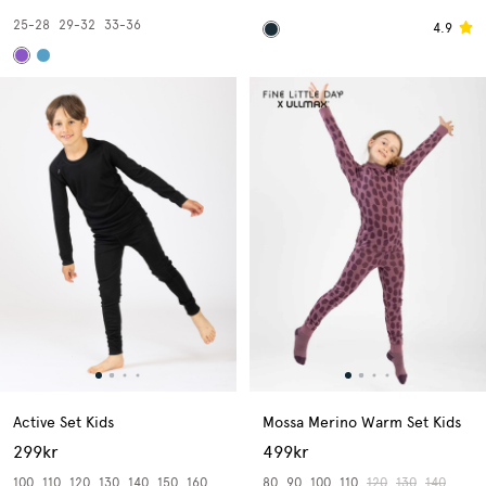
25-28
29-32
33-36
4.9
Active Set Kids
Mossa Merino Warm Set Kids
299kr
499kr
100
110
120
130
140
150
160
80
90
100
110
120
130
140