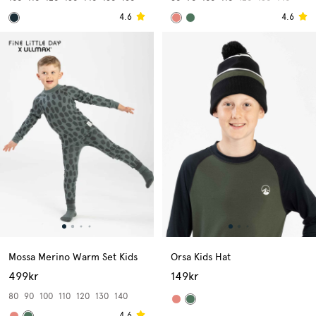
4.6
4.6
Mossa Merino Warm Set Kids
Orsa Kids Hat
499kr
149kr
80
90
100
110
120
130
140
4.6