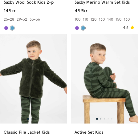
Saxby Wool Sock Kids 2-p
Saxby Merino Warm Set Kids
149kr
499kr
25-28
29-32
33-36
100
110
120
130
140
150
160
4.6
Classic Pile Jacket Kids
Active Set Kids