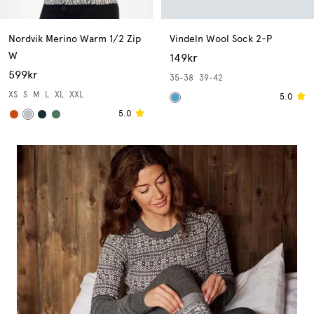
Nordvik Merino Warm 1/2 Zip
Vindeln Wool Sock 2-P
W
149kr
599kr
35-38
39-42
XS
S
M
L
XL
XXL
5.0
5.0