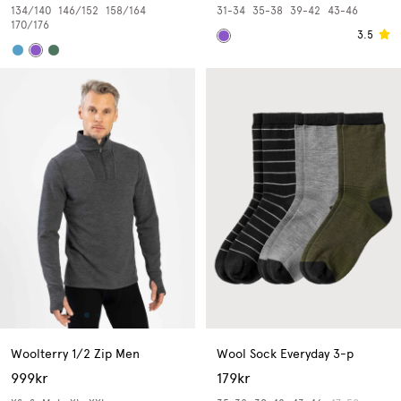
134/140
146/152
158/164
31-34
35-38
39-42
43-46
170/176
3.5
Woolterry 1/2 Zip Men
Wool Sock Everyday 3-p
999kr
179kr