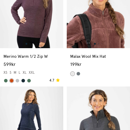
Merino Warm 1/2 Zip W
Malax Wool Mix Hat
599kr
199kr
XS
S
M
L
XL
XXL
4.7