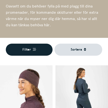
Oavsett om du behöver fylla på med plagg till dina
promenader, för kommande skidturer eller för extra
värme när du myser ner dig där hemma, så har vi allt
du kan tänkas behöva här.
Filter
Sortera