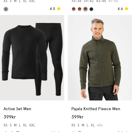
XS
S
M
L
XL
XXL
35-38
39-42
43-46
47-50
4.5
4.6
Active Set Men
Pajala Knitted Fleece Men
399kr
399kr
XS
S
M
L
XL
XXL
XS
S
M
L
XL
XXL