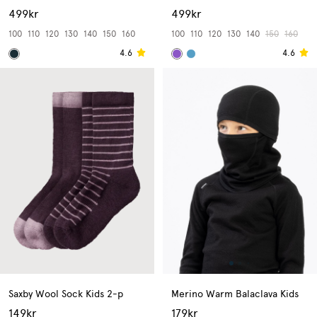
499kr
499kr
100
110
120
130
140
150
160
100
110
120
130
140
150
160
4.6
4.6
Saxby Wool Sock Kids 2-p
Merino Warm Balaclava Kids
149kr
179kr