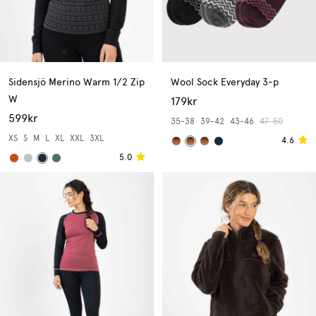
Sidensjö Merino Warm 1/2 Zip
Wool Sock Everyday 3-p
W
179kr
599kr
35-38
39-42
43-46
47-50
XS
S
M
L
XL
XXL
3XL
4.6
5.0