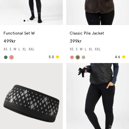
Functional Set W
Classic Pile Jacket
499kr
399kr
XS
S
M
L
XL
XXL
XS
S
M
L
XL
XXL
5.0
4.6