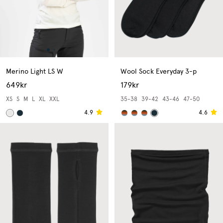
Merino Light LS W
Wool Sock Everyday 3-p
649kr
179kr
XS
S
M
L
XL
XXL
35-38
39-42
43-46
47-50
4.9
4.6