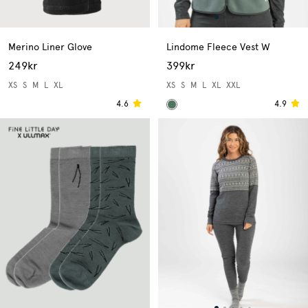
Merino Liner Glove
Lindome Fleece Vest W
249kr
399kr
XS
S
M
L
XL
XS
S
M
L
XL
XXL
4.6
4.9