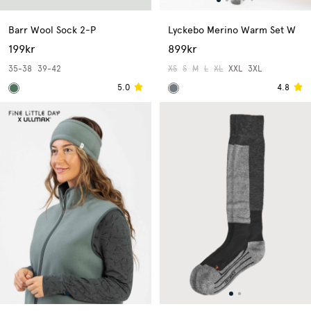
Barr Wool Sock 2-P
Lyckebo Merino Warm Set W
199kr
899kr
35-38
39-42
XS
S
M
L
XL
XXL
3XL
5.0
4.8