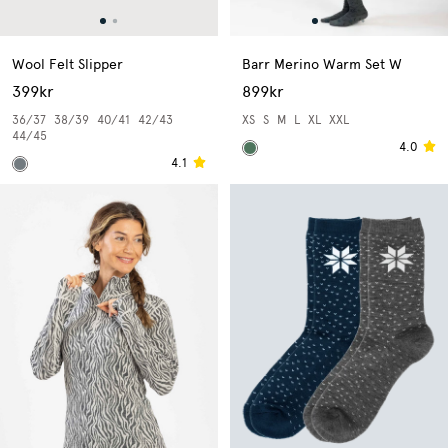
Wool Felt Slipper
Barr Merino Warm Set W
399kr
899kr
36/37
38/39
40/41
42/43
XS
S
M
L
XL
XXL
44/45
4.0
4.1