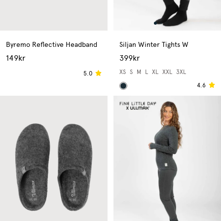
Byremo Reflective Headband
Siljan Winter Tights W
149kr
399kr
XS
S
M
L
XL
XXL
3XL
5.0
4.6