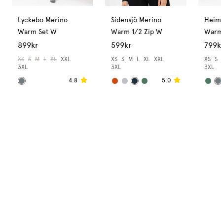
Lyckebo Merino
Sidensjö Merino
Heim
Warm Set W
Warm 1/2 Zip W
Warm
899kr
599kr
799k
XS
S
M
L
XL
XXL
XS
S
M
L
XL
XXL
XS
S
3XL
3XL
3XL
4.8
5.0