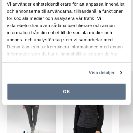
Vi använder enhetsidentifierare för att anpassa innehållet
materialer for å få det beste fra to verdener, med
och annonserna till användarna, tillhandahålla funktioner
funksjonsmaterialets slitestyrke og komfort og ullens
för sociala medier och analysera vår trafik. Vi
varmende og temperaturregulerende egenskaper.
vidarebefordrar även sådana identifierare och annan
information från din enhet till de sociala medier och
-Ved å blande forskjellige materialer kan de sammen få
annons- och analysföretag som vi samarbetar med.
nye egenskaper. Vår bestselgende serie Active Wool er
Dessa kan i sin tur kombinera informationen med annan
for eksempel laget i det patenterte materialet Dri-
information som du har tillhandahållit eller som de har
Release Wool, som har helt unike egenskaper.
Les
samlat in när du har använt deras tjänster.
gjerne mer om det her!
Visa detaljer
OK