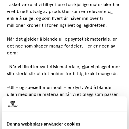
Takket være at vi tilbyr flere forskjellige materialer har
vi et bredt utvalg av produkter som er relevante og
enkle å selge, og som hvert år håver inn over ti
millioner kroner til foreningslivet og lagidretten.
Når det gjelder å blande ull og syntetisk materiale, er
det noe som skaper mange fordeler. Her er noen av
dem:
-Når vi tilsetter syntetisk materiale, gjør vi plagget mer
slitesterkt slik at det holder for flittig bruk i mange år.
-Ull – og spesielt merinoull – er dyrt. Ved å blande
ullen med andre materialer får vi et plagg som passer
til flere lommebøker.
-Noen opplever til og med at den fineste merinoullen
klør når den brukes direkte mot kroppen. Vi har opp
Denna webbplats använder cookies
gjennom årene lært oss hvordan vi kan kombinere