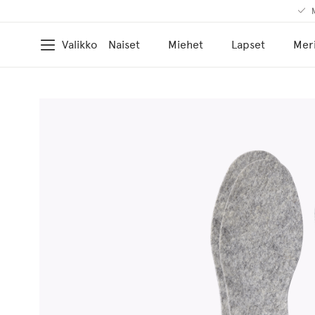
M
Valikko
Naiset
Miehet
Lapset
Meri