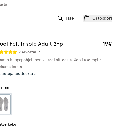
sista
Hae
Ostoskori
ol Felt Insole Adult 2-p
19€
9 Arvostelut
mmin huopapohjallinen villasekoitteesta. Sopii useimpiin
nkämalleihin.
ätietoja tuotteesta »
rmaa
litse koko