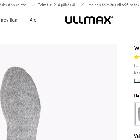
aksuton vaihto
Toimitus 2-4 päivässä
Ilmainen toimitus yli 69€ ostok
novillaa
Ale
Wo
Lä
ke
Lis
Ha
Va