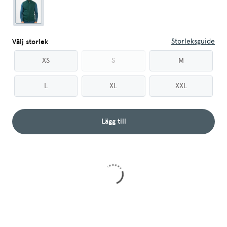
Storleksguide
Välj storlek
XS
S
M
L
XL
XXL
Lägg till